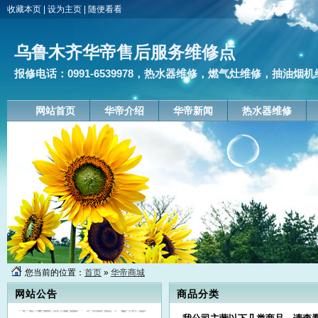
收藏本页
|
设为主页
|
随便看看
乌鲁木齐华帝售后服务维修点
报修电话：0991-6539978，热水器维修，燃气灶维修，抽油烟机
网站首页
华帝介绍
华帝新闻
热水器维修
乌鲁木齐华帝售后服务维修点,报修
您当前的位置：
首页
»
华帝商城
电话：0991-6539978,上门维修：
热水器,燃气灶,抽油烟机,消毒柜,公
网站公告
商品分类
司维修服务范围：天山区，沙依巴