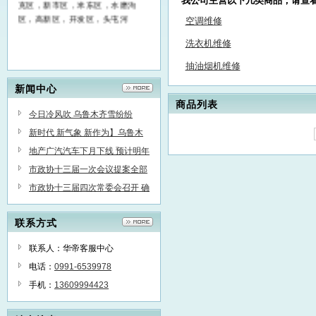
我公司主营以下几类商品，请查
克区，新市区，米东区，水磨沟
区，高新区，开发区，头屯河
空调维修
洗衣机维修
抽油烟机维修
新闻中心
商品列表
今日冷风吹 乌鲁木齐雪纷纷
新时代 新气象 新作为】乌鲁木
齐“飞地经济”蓄势起飞
地产广汽汽车下月下线 预计明年
3月在乌市销售
市政协十三届一次会议提案全部
办复
市政协十三届四次常委会召开 确
定明年1月上旬召开市政协十三届
联系方式
委员会第三次会议
联系人：华帝客服中心
电话：
0991-6539978
手机：
13609994423