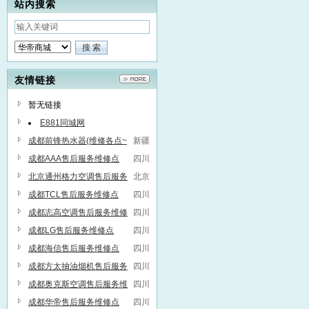
站内搜索
友情链接
暂无链接
E881同城网
成都前锋热水器(维修各点~
新疆
服务维修联系方式
成都AAA售后服务维修点
四川
北京通州格力空调售后服务
北京
维修点
成都TCL售后服务维修点
四川
成都志高空调售后服务维修
四川
点
成都LG售后服务维修点
四川
成都海信售后服务维修点
四川
成都方太抽油烟机售后服务
四川
维修点
成都奥克斯空调售后服务维
四川
修点
成都华帝售后服务维修点
四川