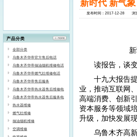
新时代 新气象
发布时间：2017-12-28 
乌鲁木齐华帝售后服务维修点,报修
电话：0991-6539978,上门维修：
产品分类
热水器,燃气灶,抽油烟机,消毒柜,公
司维修服务范围：天山区，沙依巴
新疆领
全部分类
克区，新市区，米东区，水磨沟
乌鲁木齐华帝官方售后电话
区，高新区，开发区，头屯河
读报告，谈变
乌鲁木齐华帝抽油烟机维修电话
乌鲁木齐华帝燃气灶维修电话
十九大报告提出
乌鲁木齐华帝售后服务
业，推动互联网
乌鲁木齐华帝热水器售后维修电
高端消费、创新
话
乌鲁木齐华帝热水器售后服务电
话
热水器维修
资本服务等领域
燃气灶维修
升级，加快发展
抽油烟机维修
空调维修
乌鲁木齐高新区