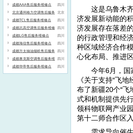
服务维修联系方式
成都AAA售后服务维修点
四川
这是乌鲁木齐探
北京通州格力空调售后服务
北京
济发展新动能的积
维修点
成都TCL售后服务维修点
四川
济发展存在落差
成都志高空调售后服务维修
四川
点
成都LG售后服务维修点
四川
的行政管理和经
成都海信售后服务维修点
四川
种区域经济合作
成都方太抽油烟机售后服务
四川
心化布局、推进
维修点
成都奥克斯空调售后服务维
四川
修点
成都华帝售后服务维修点
四川
今年6月，国家
《关于支持“飞地
布了新疆20个“
式和机制提供先行
领科物联网产业园
第十二师合作区
需求导向催生