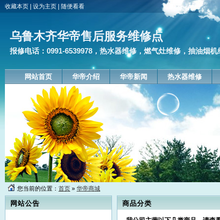
收藏本页
|
设为主页
|
随便看看
乌鲁木齐华帝售后服务维修点
报修电话：0991-6539978，热水器维修，燃气灶维修，抽油烟机
网站首页
华帝介绍
华帝新闻
热水器维修
乌鲁木齐华帝售后服务维修点,报修
电话：0991-6539978,上门维修：
热水器,燃气灶,抽油烟机,消毒柜,公
您当前的位置：
首页
»
华帝商城
司维修服务范围：天山区，沙依巴
克区，新市区，米东区，水磨沟
网站公告
商品分类
区，高新区，开发区，头屯河