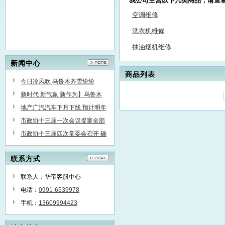
我公司主营以下几类商品，请查
空调维修
洗衣机维修
抽油烟机维修
新闻中心
商品列表
今日冷风吹 乌鲁木齐雪纷纷
新时代 新气象 新作为】乌鲁木
齐“飞地经济”蓄势起飞
地产广汽汽车下月下线 预计明年
3月在乌市销售
市政协十三届一次会议提案全部
办复
市政协十三届四次常委会召开 确
定明年1月上旬召开市政协十三届
联系方式
委员会第三次会议
联系人：华帝客服中心
电话：
0991-6539978
手机：
13609994423