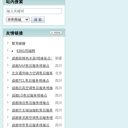
站内搜索
友情链接
暂无链接
E881同城网
成都前锋热水器(维修各点~
新疆
服务维修联系方式
成都AAA售后服务维修点
四川
北京通州格力空调售后服务
北京
维修点
成都TCL售后服务维修点
四川
成都志高空调售后服务维修
四川
点
成都LG售后服务维修点
四川
成都海信售后服务维修点
四川
成都方太抽油烟机售后服务
四川
维修点
成都奥克斯空调售后服务维
四川
修点
成都华帝售后服务维修点
四川