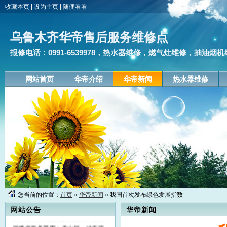
收藏本页
|
设为主页
|
随便看看
乌鲁木齐华帝售后服务维修点
报修电话：0991-6539978，热水器维修，燃气灶维修，抽油烟机
网站首页
华帝介绍
华帝新闻
热水器维修
乌鲁木齐华帝售后服务维修点,报修
您当前的位置：
首页
»
华帝新闻
» 我国首次发布绿色发展指数
电话：0991-6539978,上门维修：
网站公告
华帝新闻
热水器,燃气灶,抽油烟机,消毒柜,公
司维修服务范围：天山区，沙依巴