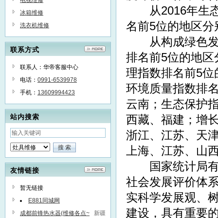
电视维修
从2016年生
冰箱维修
名前5位的地区分
洗衣机维修
从构成绿色发展
联系方式
排名前5位的地区
联系人：华帝客服中心
理指数排名前5位
电话：
0991-6539978
环境质量指数排名
手机：
13609994423
云南；生态保护指
站内搜索
西藏、福建；增长
浙江、江苏、天津
上海、江苏、山
国家统计局有关
友情链接
社会发展评价体
暂无链接
实科学发展观、
E881同城网
建设，具有重要
成都前锋热水器(维修各点~
新疆