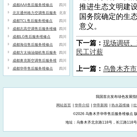
服务维修联系方式
成都AAA售后服务维修点
四川
推进生态文明建设
北京通州格力空调售后服务
北京
国务院确定的生态
维修点
成都TCL售后服务维修点
四川
意义。
成都志高空调售后服务维修
四川
点
成都LG售后服务维修点
四川
下一篇：
现场调研、
成都海信售后服务维修点
四川
民工讨薪
成都方太抽油烟机售后服务
四川
维修点
成都奥克斯空调售后服务维
四川
上一篇：
乌鲁木齐市
修点
成都华帝售后服务维修点
四川
我国首次发布绿色发展指
网站首页
|
华帝介绍
|
华帝新闻
|
热水器维修
|
灶
©2026 乌鲁木齐华帝售后服务维修点
地址：乌鲁木齐北京路118号，长江路118号，红