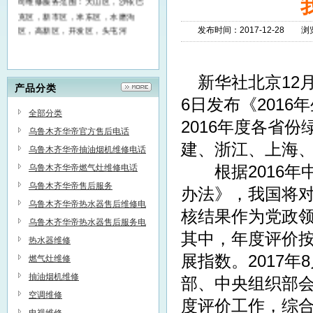
克区，新市区，米东区，水磨沟
区，高新区，开发区，头屯河
发布时间：2017-12-28 
新华社北京12月
产品分类
6日发布《201
全部分类
2016年度各省
乌鲁木齐华帝官方售后电话
建、浙江、上海
乌鲁木齐华帝抽油烟机维修电话
乌鲁木齐华帝燃气灶维修电话
根据2016年
乌鲁木齐华帝售后服务
办法》，我国将
乌鲁木齐华帝热水器售后维修电
核结果作为党政
话
乌鲁木齐华帝热水器售后服务电
其中，年度评价
话
热水器维修
展指数。2017
燃气灶维修
抽油烟机维修
部、中央组织部
空调维修
度评价工作，综