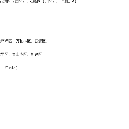
荷塘区（西区），石峰区（北区）。（渌口区）
尖草坪区、万柏林区、晋源区）
湾里区、青山湖区、新建区）
区、红古区）