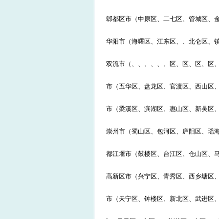
郫都区市（中原区、二七区、管城区、
华阳市（海曙区、江东区、、北仑区、
双流市（、、、、、、区、区、区、区
市（五华区、盘龙区、官渡区、西山区
市（梁溪区、滨湖区、惠山区、新吴区
崇州市（蜀山区、包河区、庐阳区、瑶
都江堰市（鼓楼区、台江区、仓山区、
高新区市（兴宁区、青秀区、西乡塘区
市（天宁区、钟楼区、新北区、武进区