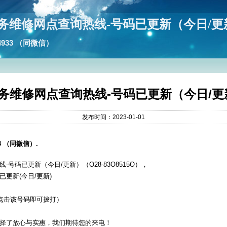
务维修网点查询热线-号码已更新（今日/更
84933 （同微信）
务维修网点查询热线-号码已更新（今日/更
发布时间：2023-01-01
33 （同微信）.
号码已更新（今日/更新）（O28-83O8515O），
更新(今日/更新)
点击该号码即可拨打）
择了放心与实惠，我们期待您的来电！