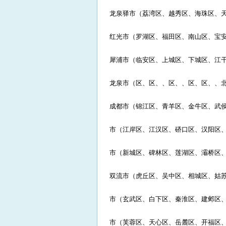
龙泉驿市（荔湾区、越秀区、海珠区、
红光市（罗湖区、福田区、南山区、宝
犀浦市（临安区、上城区、下城区、江
龙泉市（区、区、、区、、区、区、、北培区、
成都市（锦江区、青羊区、金牛区、武
市（江岸区、江汉区、硚口区、汉阳区、
市（新城区、碑林区、莲湖区、灞桥区
双流市（虎丘区、吴中区、相城区、姑
市（玄武区、白下区、秦淮区、建邺区
市（芙蓉区、天心区、岳麓区、开福区