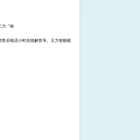
王力『标
锁售后电话小时在线解答等。王力智能锁