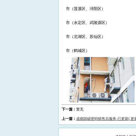
市（莲溪区、浔阳区）
市（永定区、武陵源区）
市（北湖区、苏仙区）
市（鹤城区）
下一篇：
暂无
上一篇：
成都因硕密码锁售后服务-已更新(.更新